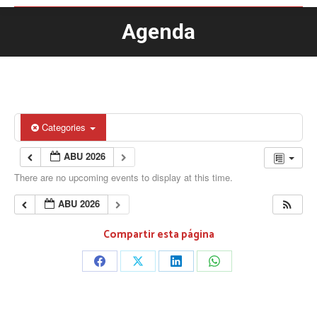
Agenda
You are here:
Categories
ABU 2026
There are no upcoming events to display at this time.
ABU 2026
Compartir esta página
Share
Share
Share
Share
on
on
on
on
Facebook
X
LinkedIn
WhatsApp