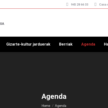
945 28 66 33
Casa d
RIA
Gizarte-kultur jarduerak
Berriak
Agenda
H
Agenda
You are here:
Home
Agenda