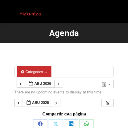
Hizkuntza
Agenda
You are here:
Categories
ABU 2026
There are no upcoming events to display at this time.
ABU 2026
Compartir esta página
Share
Share
Share
Share