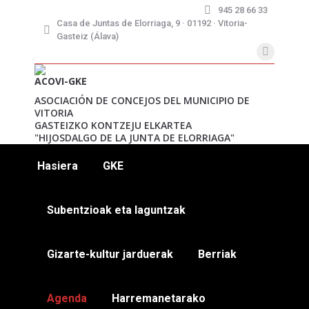
945 28 66 33
Casa de Juntas de Elorriaga, 9 · 01192 · Vitoria-
Gasteiz (Álava)
X
page
ACOVI-GKE
opens
ASOCIACIÓN DE CONCEJOS DEL MUNICIPIO DE
VITORIA
in
GASTEIZKO KONTZEJU ELKARTEA
new
"HIJOSDALGO DE LA JUNTA DE ELORRIAGA"
window
Hasiera
GKE
Subentzioak eta laguntzak
Gizarte-kultur jarduerak
Berriak
Agenda
Harremanetarako