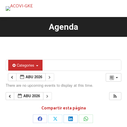
Agenda
You are here:
Categories
ABU 2026
There are no upcoming events to display at this time.
ABU 2026
Compartir esta página
Share
Share
Share
Share