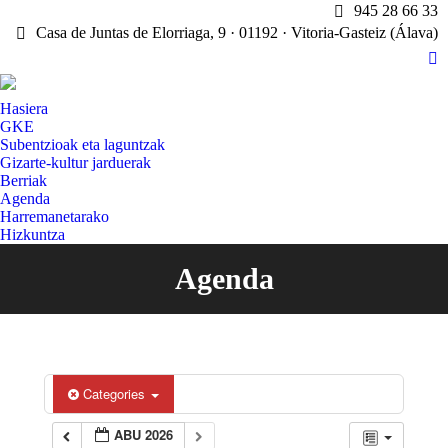
945 28 66 33
Casa de Juntas de Elorriaga, 9 · 01192 · Vitoria-Gasteiz (Álava)
X
pa
Hasiera
op
GKE
in
Subentzioak eta laguntzak
n
Gizarte-kultur jarduerak
w
Berriak
Agenda
Harremanetarako
Hizkuntza
Agenda
You are here:
Categories
ABU 2026