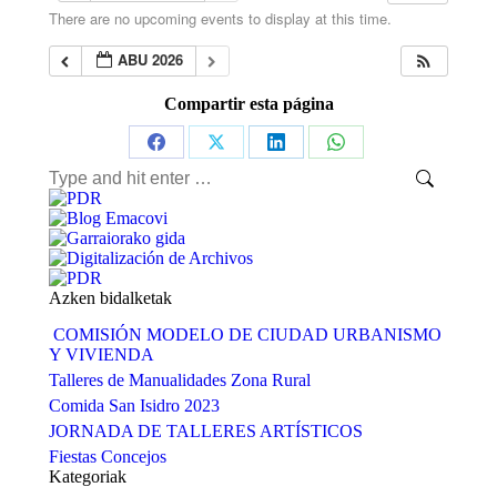
There are no upcoming events to display at this time.
ABU 2026
Compartir esta página
Share
Share
Share
Share
Search:
on
on
on
on
Facebook
X
LinkedIn
WhatsApp
Azken bidalketak
COMISIÓN MODELO DE CIUDAD URBANISMO
Y VIVIENDA
Talleres de Manualidades Zona Rural
Comida San Isidro 2023
JORNADA DE TALLERES ARTÍSTICOS
Fiestas Concejos
Kategoriak