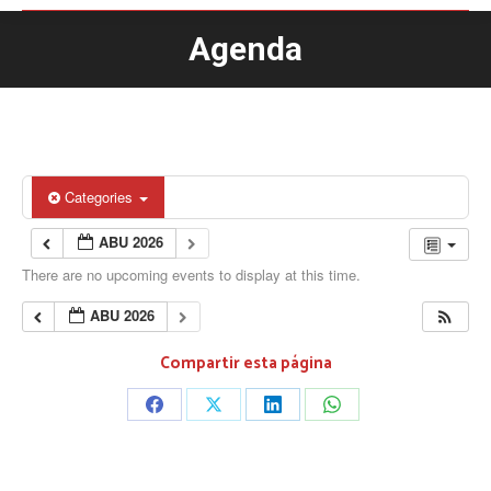
Agenda
You are here:
Categories
ABU 2026
There are no upcoming events to display at this time.
ABU 2026
Compartir esta página
Share
Share
Share
Share
on
on
on
on
Facebook
X
LinkedIn
WhatsApp