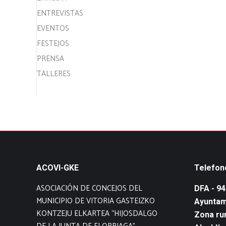
ENTREVISTAS
EVENTOS
FESTEJOS
PRENSA
TALLERES
ACOVI-GKE
Telefon
ASOCIACIÓN DE CONCEJOS DEL
DFA - 9
MUNICIPIO DE VITORIA GASTEIZKO
Ayuntam
KONTZEJU ELKARTEA “HIJOSDALGO
Zona rur