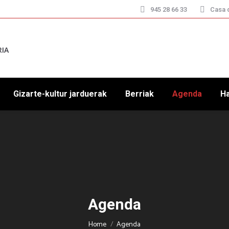
945 28 66 33
Casa d
RIA
Gizarte-kultur jarduerak
Berriak
Agenda
H
Agenda
You are here:
Home
Agenda