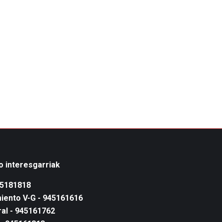
o interesgarriak
45181818
iento V-G - 945161616
al - 945161762