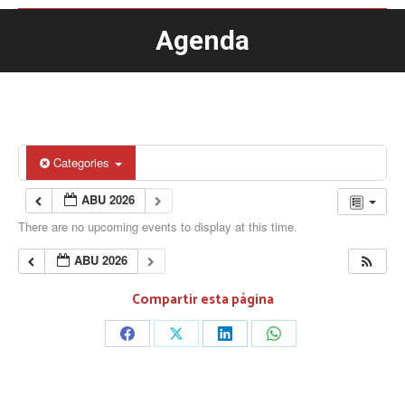
Agenda
You are here:
Categories
ABU 2026
There are no upcoming events to display at this time.
ABU 2026
Compartir esta página
Share
Share
Share
Share
on
on
on
on
Facebook
X
LinkedIn
WhatsApp