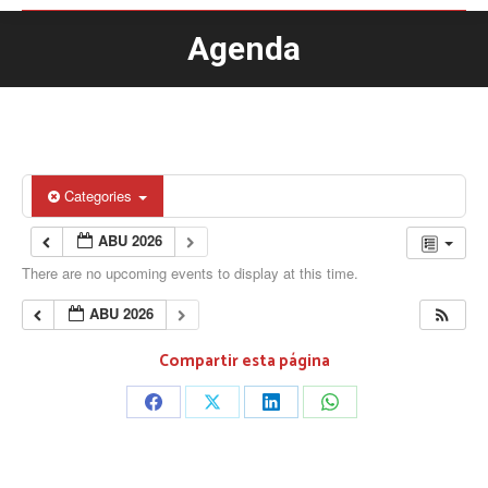
Agenda
You are here:
Categories
ABU 2026
There are no upcoming events to display at this time.
ABU 2026
Compartir esta página
Share
Share
Share
Share
on
on
on
on
Facebook
X
LinkedIn
WhatsApp