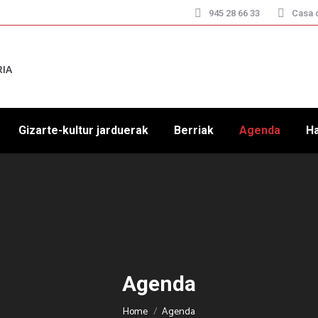
945 28 66 33
Casa d
RIA
Gizarte-kultur jarduerak
Berriak
Agenda
H
Agenda
You are here:
Home
Agenda