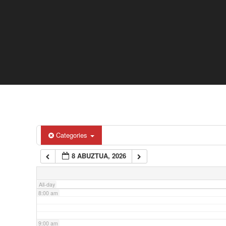
2:00 am
3:00 am
4:00 am
5:00 am
6:00 am
Categories
8 ABUZTUA, 2026
7:00 am
All-day
8:00 am
9:00 am