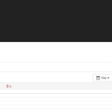
Day
8
lr.