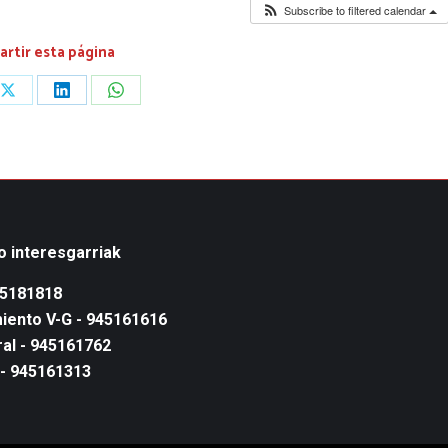
Subscribe to filtered calendar
rtir esta página
Share
Share
Share
on
on
on
ook
X
LinkedIn
WhatsApp
o interesgarriak
45181818
iento V-G - 945161616
al - 945161762
 - 945161313