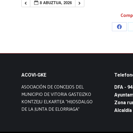
8 ABUZTUA, 2026
Compa
Share
on
Faceb
ACOVI-GKE
Telefon
ASOCIACIÓN DE CONCEJOS DEL
DFA - 9
MUNICIPIO DE VITORIA GASTEIZKO
Ayuntam
KONTZEJU ELKARTEA “HIJOSDALGO
Zona rur
DE LA JUNTA DE ELORRIAGA”
Alcaldía