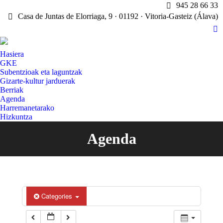
945 28 66 33
Casa de Juntas de Elorriaga, 9 · 01192 · Vitoria-Gasteiz (Álava)
X
pa
Hasiera
op
GKE
in
Subentzioak eta laguntzak
n
Gizarte-kultur jarduerak
w
Berriak
Agenda
Harremanetarako
Hizkuntza
Agenda
You are here:
Categories