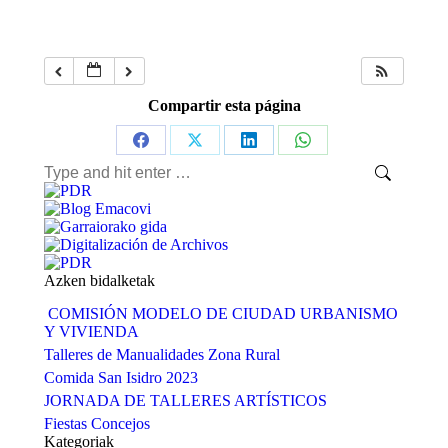
Compartir esta página
Share
Share
Share
Share
Search:
on
on
on
on
Facebook
X
LinkedIn
WhatsApp
Azken bidalketak
COMISIÓN MODELO DE CIUDAD URBANISMO
Y VIVIENDA
Talleres de Manualidades Zona Rural
Comida San Isidro 2023
JORNADA DE TALLERES ARTÍSTICOS
Fiestas Concejos
Kategoriak