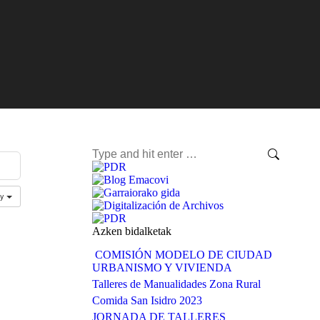
Search:
ay
Azken bidalketak
COMISIÓN MODELO DE CIUDAD
URBANISMO Y VIVIENDA
Talleres de Manualidades Zona Rural
Comida San Isidro 2023
JORNADA DE TALLERES