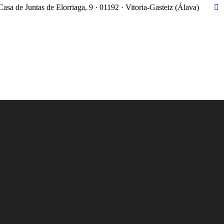
Casa de Juntas de Elorriaga, 9 · 01192 · Vitoria-Gasteiz (Álava)
X
pa
op
in
n
w