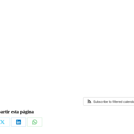
Subscribe to filtered calend
rtir esta página
Share
Share
Share