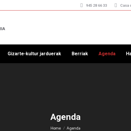
945 28 66 33
Casa d
RIA
Gizarte-kultur jarduerak
Berriak
Agenda
H
Agenda
You are here:
Home
Agenda