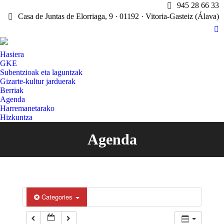
945 28 66 33
Casa de Juntas de Elorriaga, 9 · 01192 · Vitoria-Gasteiz (Álava)
X
pa
Hasiera
op
GKE
in
Subentzioak eta laguntzak
n
Gizarte-kultur jarduerak
w
Berriak
Agenda
Harremanetarako
Hizkuntza
Agenda
You are here:
Categories