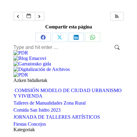
Compartir esta página
Share
Share
Share
Share
Search:
on
on
on
on
Facebook
X
LinkedIn
WhatsApp
Azken bidalketak
COMISIÓN MODELO DE CIUDAD URBANISMO
Y VIVIENDA
Talleres de Manualidades Zona Rural
Comida San Isidro 2023
JORNADA DE TALLERES ARTÍSTICOS
Fiestas Concejos
Kategoriak