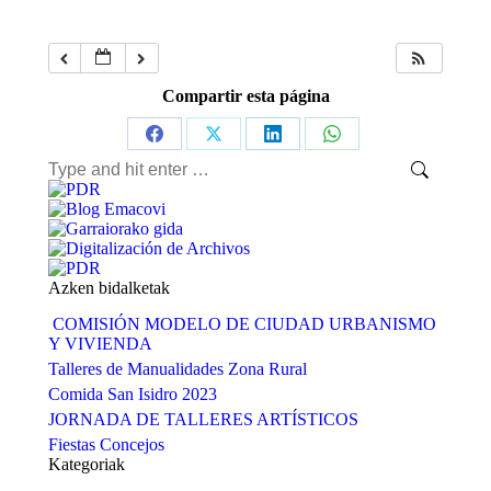
Compartir esta página
Share
Share
Share
Share
Search:
on
on
on
on
Facebook
X
LinkedIn
WhatsApp
Azken bidalketak
COMISIÓN MODELO DE CIUDAD URBANISMO
Y VIVIENDA
Talleres de Manualidades Zona Rural
Comida San Isidro 2023
JORNADA DE TALLERES ARTÍSTICOS
Fiestas Concejos
Kategoriak