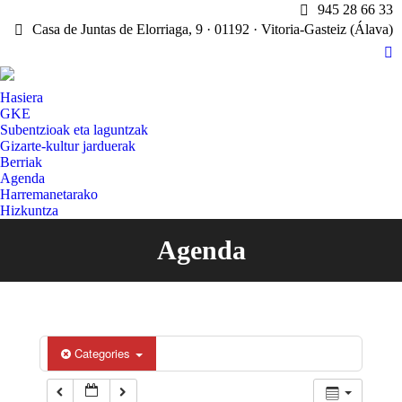
945 28 66 33
Casa de Juntas de Elorriaga, 9 · 01192 · Vitoria-Gasteiz (Álava)
X
pa
Hasiera
op
GKE
in
Subentzioak eta laguntzak
n
Gizarte-kultur jarduerak
w
Berriak
Agenda
Harremanetarako
Hizkuntza
Agenda
You are here:
Categories