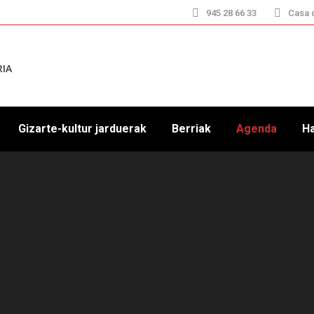
945 28 66 33
Casa d
RIA
Gizarte-kultur jarduerak
Berriak
Agenda
H
You are here:
Home