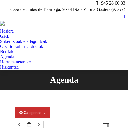
945 28 66 33
12:00 am
Casa de Juntas de Elorriaga, 9 · 01192 · Vitoria-Gasteiz (Álava)
X
1:00 am
pa
Hasiera
op
GKE
in
Subentzioak eta laguntzak
2:00 am
n
Gizarte-kultur jarduerak
w
Berriak
Agenda
3:00 am
Harremanetarako
Hizkuntza
4:00 am
Agenda
You are here:
5:00 am
6:00 am
Categories