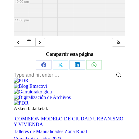
10:00 pm
11:00 pm
Compartir esta página
Share
Share
Share
Share
Search:
on
on
on
on
Facebook
X
LinkedIn
WhatsApp
Azken bidalketak
COMISIÓN MODELO DE CIUDAD URBANISMO
Y VIVIENDA
Talleres de Manualidades Zona Rural
Comida San Isidro 2023