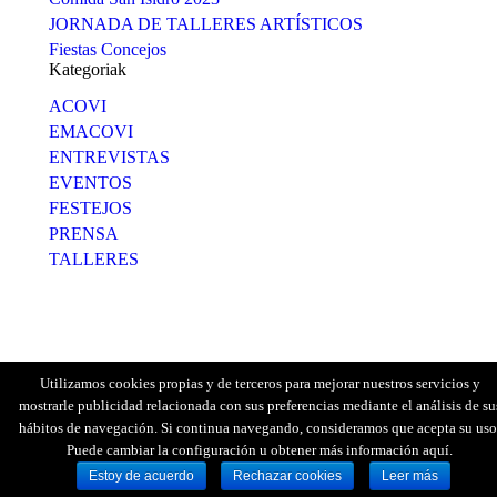
JORNADA DE TALLERES ARTÍSTICOS
Fiestas Concejos
Kategoriak
ACOVI
EMACOVI
ENTREVISTAS
EVENTOS
FESTEJOS
PRENSA
TALLERES
Utilizamos cookies propias y de terceros para mejorar nuestros servicios y
mostrarle publicidad relacionada con sus preferencias mediante el análisis de su
hábitos de navegación. Si continua navegando, consideramos que acepta su uso
Puede cambiar la configuración u obtener más información aquí.
Pribatutasun Politika
2019 · Diseñada
Orokorra
Estoy de acuerdo
Rechazar cookies
Leer más
por
ALUNARTE
Lege Oharra
Cookies