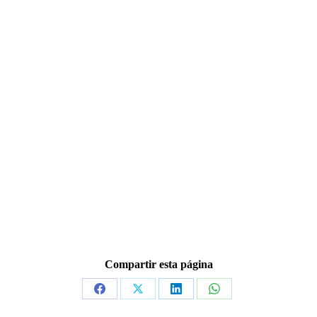
Compartir esta página
Share
Share
Share
Share