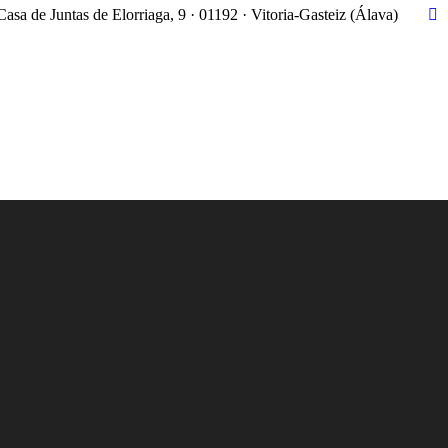
Casa de Juntas de Elorriaga, 9 · 01192 · Vitoria-Gasteiz (Álava)
X
pa
op
in
n
w