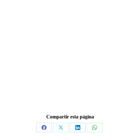
Compartir esta página
Share
Share
Share
Share