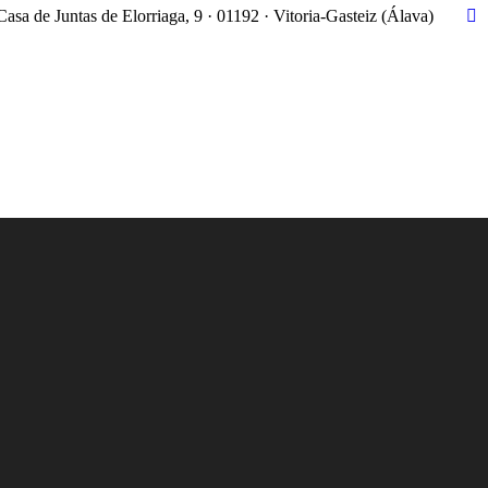
Casa de Juntas de Elorriaga, 9 · 01192 · Vitoria-Gasteiz (Álava)
X
pa
op
in
n
w