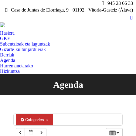
945 28 66 33
Casa de Juntas de Elorriaga, 9 · 01192 · Vitoria-Gasteiz (Álava)
X
pa
Hasiera
op
GKE
in
Subentzioak eta laguntzak
n
Gizarte-kultur jarduerak
w
Berriak
Agenda
Harremanetarako
Hizkuntza
Agenda
You are here:
Categories