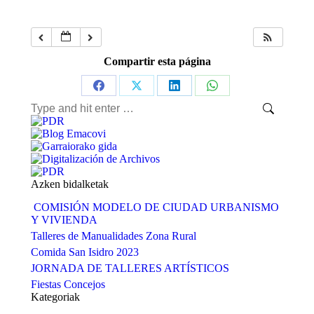
Compartir esta página
Share
Share
Share
Share
Search:
on
on
on
on
Facebook
X
LinkedIn
WhatsApp
Azken bidalketak
COMISIÓN MODELO DE CIUDAD URBANISMO
Y VIVIENDA
Talleres de Manualidades Zona Rural
Comida San Isidro 2023
JORNADA DE TALLERES ARTÍSTICOS
Fiestas Concejos
Kategoriak