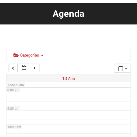
Agenda
Estás aquí:
4:00 am
5:00 am
6:00 am
Categorías
7:00 am
13
Sáb
Todo el día
8:00 am
9:00 am
10:00 am