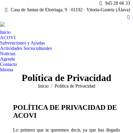
945 28 66 33
Casa de Juntas de Elorriaga, 9 · 01192 · Vitoria-Gasteiz (Álava)
X
pa
Inicio
op
ACOVI
in
Subvenciones y Ayudas
n
Actividades Socioculturales
w
Noticias
Agenda
Contacto
Idioma
Política de Privacidad
Estás aquí:
Inicio
Política de Privacidad
POLÍTICA DE PRIVACIDAD DE
ACOVI
Lo primero que te queremos decir, ya que has llegado