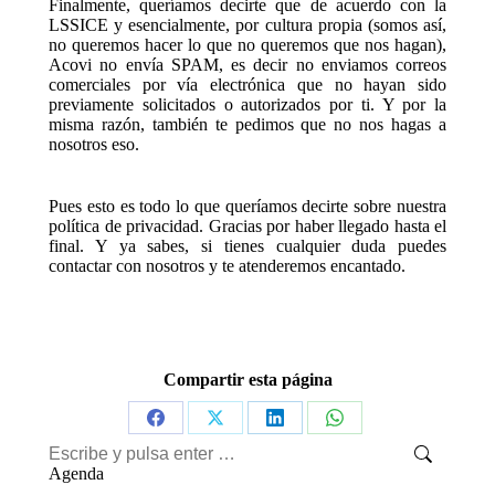
Finalmente, queríamos decirte que de acuerdo con la
LSSICE y esencialmente, por cultura propia (somos así,
no queremos hacer lo que no queremos que nos hagan),
Acovi no envía SPAM, es decir no enviamos correos
comerciales por vía electrónica que no hayan sido
previamente solicitados o autorizados por ti. Y por la
misma razón, también te pedimos que no nos hagas a
nosotros eso.
Pues esto es todo lo que queríamos decirte sobre nuestra
política de privacidad. Gracias por haber llegado hasta el
final. Y ya sabes, si tienes cualquier duda puedes
contactar con nosotros y te atenderemos encantado.
Compartir esta página
Share
Share
Share
Share
Buscar:
on
on
on
on
Agenda