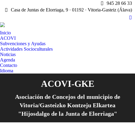
945 28 66 33
Casa de Juntas de Elorriaga, 9 · 01192 · Vitoria-Gasteiz (Álava)
X
pa
Inicio
op
ACOVI
in
Subvenciones y Ayudas
n
Actividades Socioculturales
w
Noticias
Agenda
Contacto
Idioma
ACOVI-GKE
Asociación de Concejos del municipio de
Vitoria/Gasteizko Kontzeju Elkartea
"Hijosdalgo de la Junta de Elorriaga"