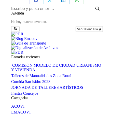
Share
Share
Share
Share
Buscar:
on
on
on
on
Agenda
Facebook
X
LinkedIn
WhatsApp
No hay nuevos eventos.
Ver Calendario
Entradas recientes
COMISIÓN MODELO DE CIUDAD URBANISMO
Y VIVIENDA
Talleres de Manualidades Zona Rural
Comida San Isidro 2023
JORNADA DE TALLERES ARTÍSTICOS
Fiestas Concejos
Categorías
ACOVI
EMACOVI