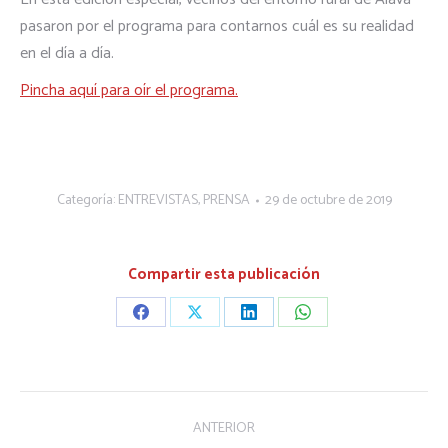
pasaron por el programa para contarnos cuál es su realidad
en el día a día.
Pincha aquí para oír el programa.
Categoría:
ENTREVISTAS
,
PRENSA
29 de octubre de 2019
Compartir esta publicación
Share
Share
Share
Share
on
on
on
on
Facebook
X
LinkedIn
WhatsApp
Navegación
ANTERIOR