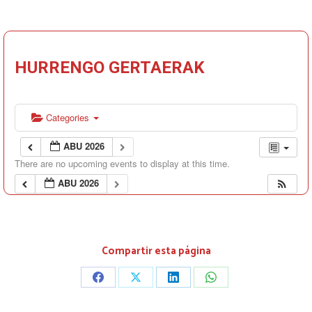
HURRENGO GERTAERAK
Categories
ABU 2026
There are no upcoming events to display at this time.
ABU 2026
Compartir esta página
Share
Share
Share
Share
on
on
on
on