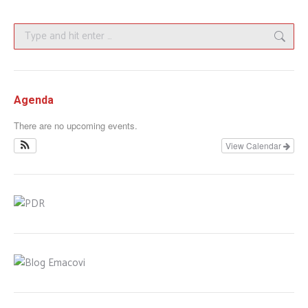
Facebook
X
LinkedIn
WhatsApp
Search:
Agenda
There are no upcoming events.
View Calendar