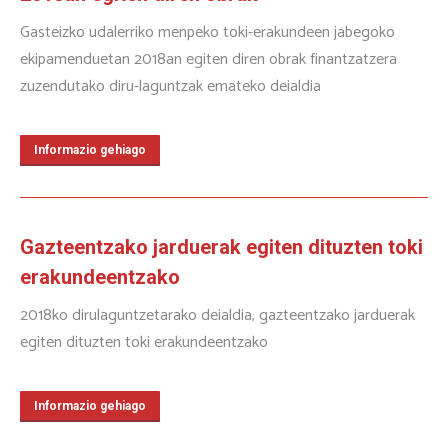
Gasteizko udalerriko menpeko toki-erakundeen jabegoko
ekipamenduetan 2018an egiten diren obrak finantzatzera
zuzendutako diru-laguntzak emateko deialdia
Informazio gehiago
Gazteentzako jarduerak egiten dituzten toki
erakundeentzako
2018ko dirulaguntzetarako deialdia, gazteentzako jarduerak
egiten dituzten toki erakundeentzako
Informazio gehiago