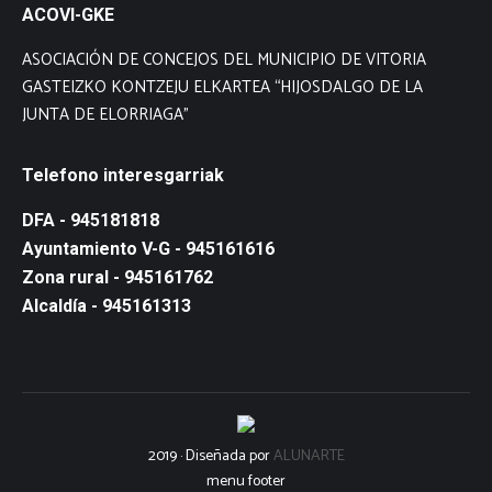
ACOVI-GKE
ASOCIACIÓN DE CONCEJOS DEL MUNICIPIO DE VITORIA
GASTEIZKO KONTZEJU ELKARTEA “HIJOSDALGO DE LA
JUNTA DE ELORRIAGA”
Telefono interesgarriak
DFA - 945181818
Ayuntamiento V-G - 945161616
Zona rural - 945161762
Alcaldía - 945161313
2019 · Diseñada por
ALUNARTE
menu footer