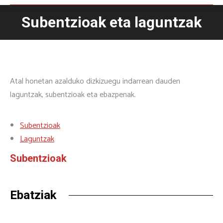
Subentzioak eta laguntzak
You are here:
Atal honetan azalduko dizkizuegu indarrean dauden
laguntzak, subentzioak eta ebazpenak.
Subentzioak
Laguntzak
Subentzioak
Ebatziak