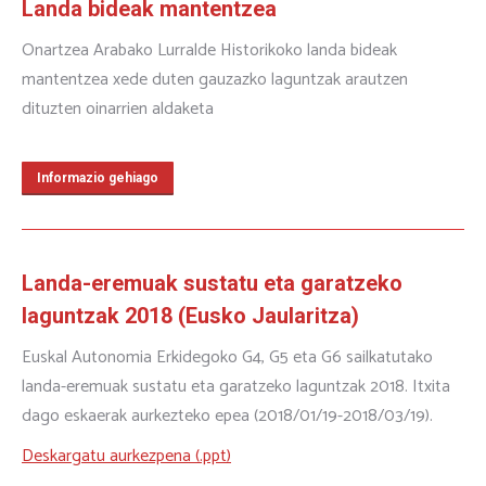
Landa bideak mantentzea
Onartzea Arabako Lurralde Historikoko landa bideak
mantentzea xede duten gauzazko laguntzak arautzen
dituzten oinarrien aldaketa
Informazio gehiago
Landa-eremuak sustatu eta garatzeko
laguntzak 2018 (Eusko Jaularitza)
Euskal Autonomia Erkidegoko G4, G5 eta G6 sailkatutako
landa-eremuak sustatu eta garatzeko laguntzak 2018. Itxita
dago eskaerak aurkezteko epea (2018/01/19-2018/03/19).
Deskargatu aurkezpena (.ppt)