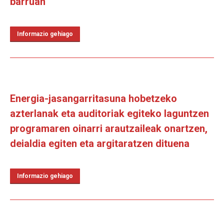
barruan
Informazio gehiago
Energia-jasangarritasuna hobetzeko
azterlanak eta auditoriak egiteko laguntzen
programaren oinarri arautzaileak onartzen,
deialdia egiten eta argitaratzen dituena
Informazio gehiago