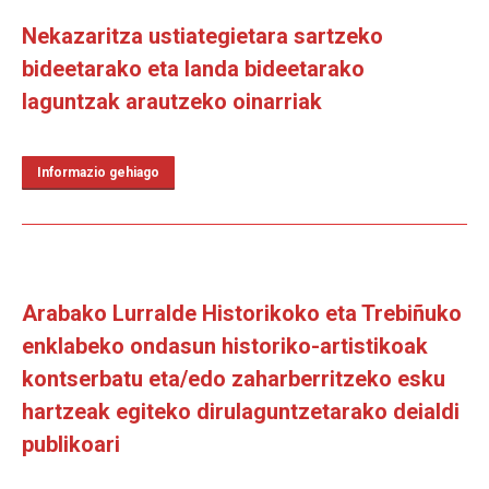
Nekazaritza ustiategietara sartzeko
bideetarako eta landa bideetarako
laguntzak arautzeko oinarriak
Informazio gehiago
Arabako Lurralde Historikoko eta Trebiñuko
enklabeko ondasun historiko-artistikoak
kontserbatu eta/edo zaharberritzeko esku
hartzeak egiteko dirulaguntzetarako deialdi
publikoari