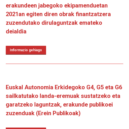
erakundeen jabegoko ekipamenduetan
2021an egiten diren obrak finantzatzera
zuzendutako dirulaguntzak emateko
deialdia
Informazio gehiago
Euskal Autonomia Erkidegoko G4, G5 eta G6
sailkatutako landa-eremuak sustatzeko eta
garatzeko laguntzak, erakunde publikoei
zuzenduak (Erein Publikoak)