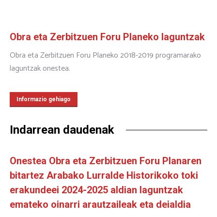
Obra eta Zerbitzuen Foru Planeko laguntzak
Obra eta Zerbitzuen Foru Planeko 2018-2019 programarako
laguntzak onestea.
Informazio gehiago
Indarrean daudenak
Onestea Obra eta Zerbitzuen Foru Planaren
bitartez Arabako Lurralde Historikoko toki
erakundeei 2024-2025 aldian laguntzak
emateko oinarri arautzaileak eta deialdia