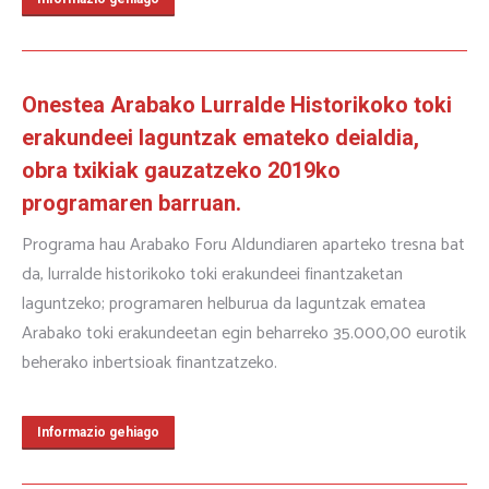
Onestea Arabako Lurralde Historikoko toki
erakundeei laguntzak emateko deialdia,
obra txikiak gauzatzeko 2019ko
programaren barruan.
Programa hau Arabako Foru Aldundiaren aparteko tresna bat
da, lurralde historikoko toki erakundeei finantzaketan
laguntzeko; programaren helburua da laguntzak ematea
Arabako toki erakundeetan egin beharreko 35.000,00 eurotik
beherako inbertsioak finantzatzeko.
Informazio gehiago