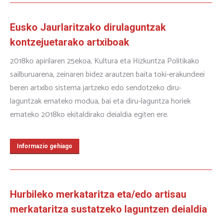
Eusko Jaurlaritzako dirulaguntzak
kontzejuetarako artxiboak
2018ko apirilaren 25ekoa, Kultura eta Hizkuntza Politikako
sailburuarena, zeinaren bidez arautzen baita toki-erakundeei
beren artxibo sistema jartzeko edo sendotzeko diru-
laguntzak emateko modua, bai eta diru-laguntza horiek
emateko 2018ko ekitaldirako deialdia egiten ere.
Informazio gehiago
Hurbileko merkataritza eta/edo artisau
merkataritza sustatzeko laguntzen deialdia