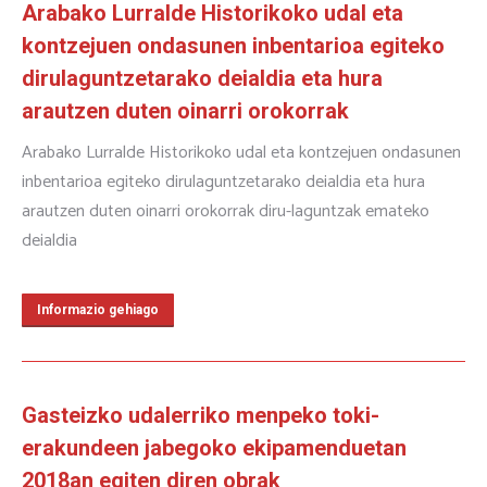
Arabako Lurralde Historikoko udal eta
kontzejuen ondasunen inbentarioa egiteko
dirulaguntzetarako deialdia eta hura
arautzen duten oinarri orokorrak
Arabako Lurralde Historikoko udal eta kontzejuen ondasunen
inbentarioa egiteko dirulaguntzetarako deialdia eta hura
arautzen duten oinarri orokorrak diru-laguntzak emateko
deialdia
Informazio gehiago
Gasteizko udalerriko menpeko toki-
erakundeen jabegoko ekipamenduetan
2018an egiten diren obrak