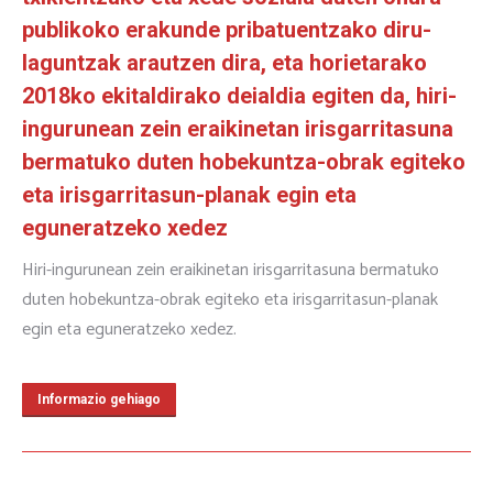
publikoko erakunde pribatuentzako diru-
laguntzak arautzen dira, eta horietarako
2018ko ekitaldirako deialdia egiten da, hiri-
ingurunean zein eraikinetan irisgarritasuna
bermatuko duten hobekuntza-obrak egiteko
eta irisgarritasun-planak egin eta
eguneratzeko xedez
Hiri-ingurunean zein eraikinetan irisgarritasuna bermatuko
duten hobekuntza-obrak egiteko eta irisgarritasun-planak
egin eta eguneratzeko xedez.
Informazio gehiago