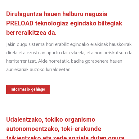
Dirulaguntza hauen helburu nagusia
PRELOAD teknologiaz egindako biltegiak
berreraikitzea da.
Jakin dugu sistema hori erabiliz egindako eraikinak hauskorrak
direla eta ezustean apurtu daitezkeela, eta hori arriskutsua da
herritarrentzat. Alde horretatik, badira gorabehera hauen
aurrekariak auzoko lurraldeetan.
Informazio gehiago
Udalentzako, tokiko organismo
autonomoentzako, toki-erakunde
txikientzako eta xede soziala duten onura