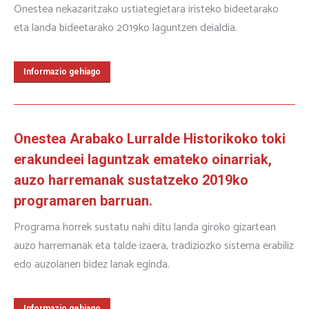
Onestea nekazaritzako ustiategietara iristeko bideetarako
eta landa bideetarako 2019ko laguntzen deialdia.
Informazio gehiago
Onestea Arabako Lurralde Historikoko toki
erakundeei laguntzak emateko oinarriak,
auzo harremanak sustatzeko 2019ko
programaren barruan.
Programa horrek sustatu nahi ditu landa giroko gizartean
auzo harremanak eta talde izaera, tradiziozko sistema erabiliz
edo auzolanen bidez lanak eginda.
Informazio gehiago