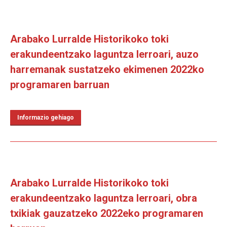
Arabako Lurralde Historikoko toki
erakundeentzako laguntza lerroari, auzo
harremanak sustatzeko ekimenen 2022ko
programaren barruan
Informazio gehiago
Arabako Lurralde Historikoko toki
erakundeentzako laguntza lerroari, obra
txikiak gauzatzeko 2022eko programaren