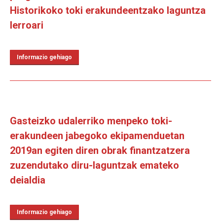
Historikoko toki erakundeentzako laguntza
lerroari
Informazio gehiago
Gasteizko udalerriko menpeko toki-
erakundeen jabegoko ekipamenduetan
2019an egiten diren obrak finantzatzera
zuzendutako diru-laguntzak emateko
deialdia
Informazio gehiago