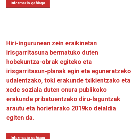
Informazio gehiago
Hiri-ingurunean zein eraikinetan
irisgarritasuna bermatuko duten
hobekuntza-obrak egiteko eta
irisgarritasun-planak egin eta eguneratzeko
udalentzako, toki erakunde txikientzako eta
xede soziala duten onura publikoko
erakunde pribatuentzako diru-laguntzak
arautu eta horietarako 2019ko deialdia
egiten da.
Informazio gehiago