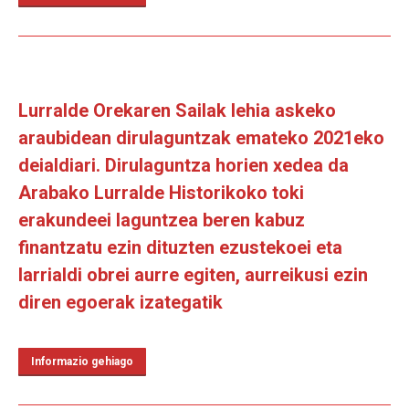
Lurralde Orekaren Sailak lehia askeko
araubidean dirulaguntzak emateko 2021eko
deialdiari. Dirulaguntza horien xedea da
Arabako Lurralde Historikoko toki
erakundeei laguntzea beren kabuz
finantzatu ezin dituzten ezustekoei eta
larrialdi obrei aurre egiten, aurreikusi ezin
diren egoerak izategatik
Informazio gehiago