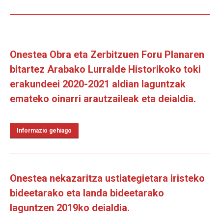
Onestea Obra eta Zerbitzuen Foru Planaren
bitartez Arabako Lurralde Historikoko toki
erakundeei 2020-2021 aldian laguntzak
emateko oinarri arautzaileak eta deialdia.
Informazio gehiago
Onestea nekazaritza ustiategietara iristeko
bideetarako eta landa bideetarako
laguntzen 2019ko deialdia.