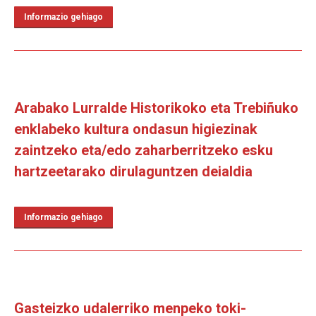
Informazio gehiago
Arabako Lurralde Historikoko eta Trebiñuko
enklabeko kultura ondasun higiezinak
zaintzeko eta/edo zaharberritzeko esku
hartzeetarako dirulaguntzen deialdia
Informazio gehiago
Gasteizko udalerriko menpeko toki-