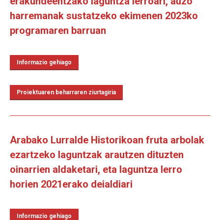
erakundeentzako laguntza lerroari, auzo
harremanak sustatzeko ekimenen 2023ko
programaren barruan
Informazio gehiago
Proiektuaren beharraren ziurtagiria
Arabako Lurralde Historikoan fruta arbolak
ezartzeko laguntzak arautzen dituzten
oinarrien aldaketari, eta laguntza lerro
horien 2021erako deialdiari
Informazio gehiago