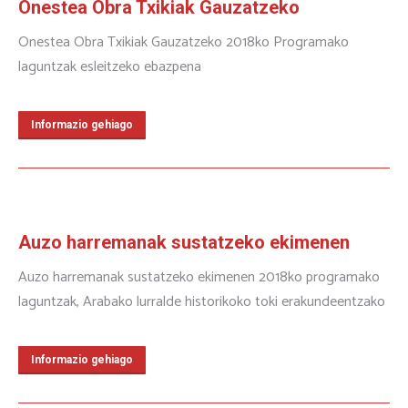
Onestea Obra Txikiak Gauzatzeko
Onestea Obra Txikiak Gauzatzeko 2018ko Programako
laguntzak esleitzeko ebazpena
Informazio gehiago
Auzo harremanak sustatzeko ekimenen
Auzo harremanak sustatzeko ekimenen 2018ko programako
laguntzak, Arabako lurralde historikoko toki erakundeentzako
Informazio gehiago