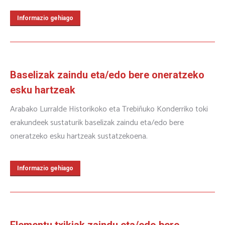
Informazio gehiago
Baselizak zaindu eta/edo bere oneratzeko
esku hartzeak
Arabako Lurralde Historikoko eta Trebiñuko Konderriko toki
erakundeek sustaturik baselizak zaindu eta/edo bere
oneratzeko esku hartzeak sustatzekoena.
Informazio gehiago