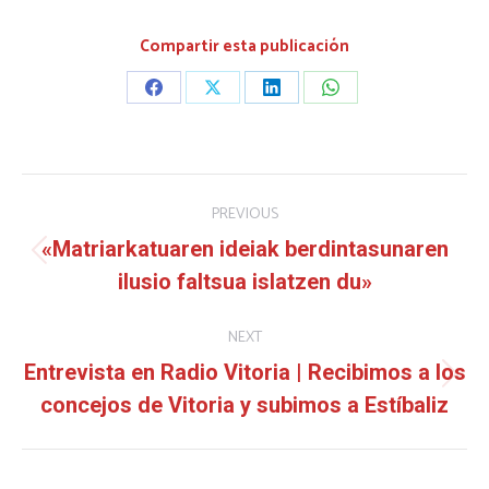
Compartir esta publicación
Share
Share
Share
Share
on
on
on
on
Facebook
X
LinkedIn
WhatsApp
Post
PREVIOUS
navigation
«Matriarkatuaren ideiak berdintasunaren
Previous
ilusio faltsua islatzen du»
post:
NEXT
Entrevista en Radio Vitoria | Recibimos a los
Next
concejos de Vitoria y subimos a Estíbaliz
post: