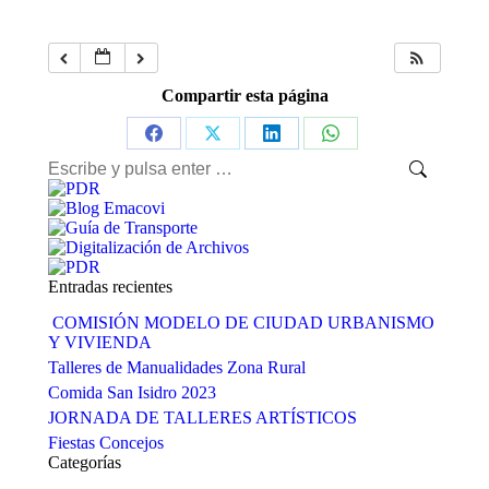
Compartir esta página
Share
Share
Share
Share
Buscar:
on
on
on
on
Facebook
X
LinkedIn
WhatsApp
Entradas recientes
COMISIÓN MODELO DE CIUDAD URBANISMO
Y VIVIENDA
Talleres de Manualidades Zona Rural
Comida San Isidro 2023
JORNADA DE TALLERES ARTÍSTICOS
Fiestas Concejos
Categorías