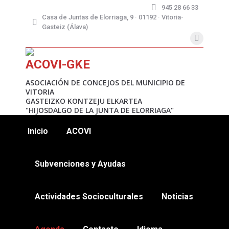
945 28 66 33
Casa de Juntas de Elorriaga, 9 · 01192 · Vitoria-
Gasteiz (Álava)
X
page
ACOVI-GKE
opens
in
ASOCIACIÓN DE CONCEJOS DEL MUNICIPIO DE
VITORIA
new
GASTEIZKO KONTZEJU ELKARTEA
window
"HIJOSDALGO DE LA JUNTA DE ELORRIAGA"
Inicio
ACOVI
Subvenciones y Ayudas
Actividades Socioculturales
Noticias