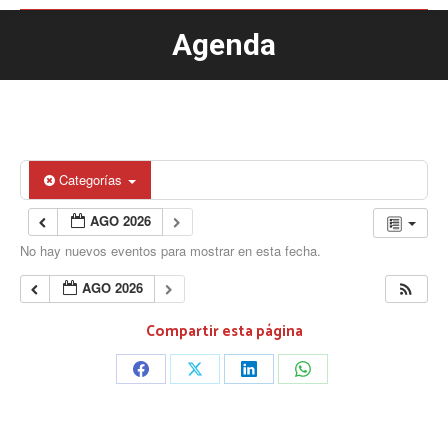
Agenda
Estás aquí:
Categorías
AGO 2026
No hay nuevos eventos para mostrar en esta fecha.
AGO 2026
Compartir esta página
Share
Share
Share
Share
on
on
on
on
Facebook
X
LinkedIn
WhatsApp