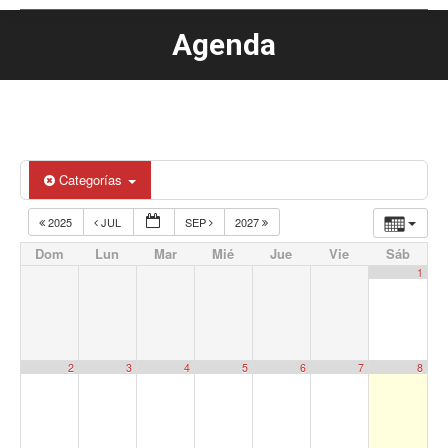
Agenda
Estás aquí:
Categorías
2025
JUL
SEP
2027
Dom
Lun
Mar
Mié
Jue
Vie
Sáb
1
2
3
4
5
6
7
8