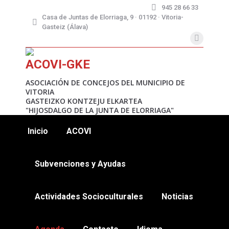
945 28 66 33
Casa de Juntas de Elorriaga, 9 · 01192 · Vitoria-
Gasteiz (Álava)
X
page
ACOVI-GKE
opens
in
ASOCIACIÓN DE CONCEJOS DEL MUNICIPIO DE
VITORIA
new
GASTEIZKO KONTZEJU ELKARTEA
window
"HIJOSDALGO DE LA JUNTA DE ELORRIAGA"
Inicio
ACOVI
Subvenciones y Ayudas
Actividades Socioculturales
Noticias