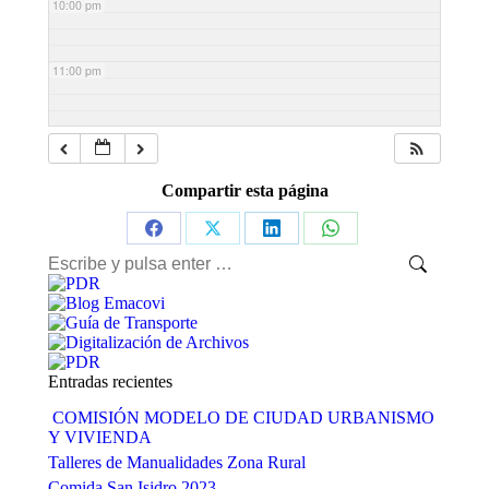
10:00 pm
11:00 pm
Compartir esta página
Share
Share
Share
Share
Buscar:
on
on
on
on
Facebook
X
LinkedIn
WhatsApp
Entradas recientes
COMISIÓN MODELO DE CIUDAD URBANISMO
Y VIVIENDA
Talleres de Manualidades Zona Rural
Comida San Isidro 2023