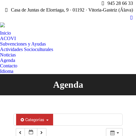
945 28 66 33
12:00 am
Casa de Juntas de Elorriaga, 9 · 01192 · Vitoria-Gasteiz (Álava)
X
1:00 am
pa
Inicio
op
ACOVI
in
Subvenciones y Ayudas
2:00 am
n
Actividades Socioculturales
w
Noticias
Agenda
3:00 am
Contacto
Idioma
4:00 am
Agenda
Estás aquí:
5:00 am
6:00 am
Categorías