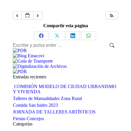
Compartir esta página
Share
Share
Share
Share
Buscar:
on
on
on
on
Facebook
X
LinkedIn
WhatsApp
Entradas recientes
COMISIÓN MODELO DE CIUDAD URBANISMO
Y VIVIENDA
Talleres de Manualidades Zona Rural
Comida San Isidro 2023
JORNADA DE TALLERES ARTÍSTICOS
Fiestas Concejos
Categorías