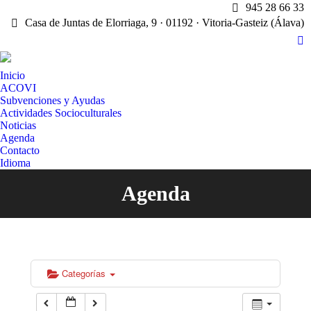
945 28 66 33
Casa de Juntas de Elorriaga, 9 · 01192 · Vitoria-Gasteiz (Álava)
X
pa
Inicio
op
ACOVI
in
Subvenciones y Ayudas
n
Actividades Socioculturales
w
Noticias
Agenda
Contacto
Idioma
Agenda
Estás aquí:
Categorías