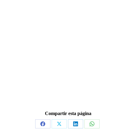
Compartir esta página
Share
Share
Share
Share