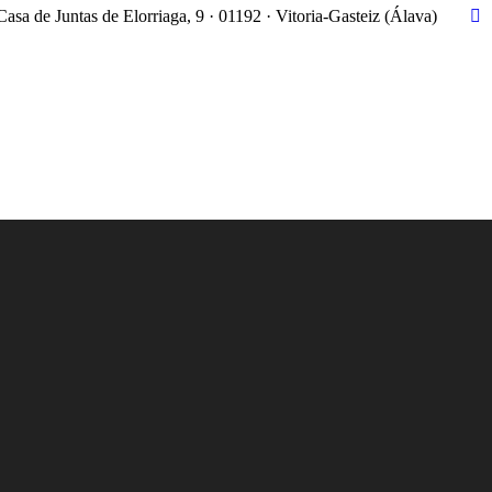
Casa de Juntas de Elorriaga, 9 · 01192 · Vitoria-Gasteiz (Álava)
X
pa
op
in
n
w