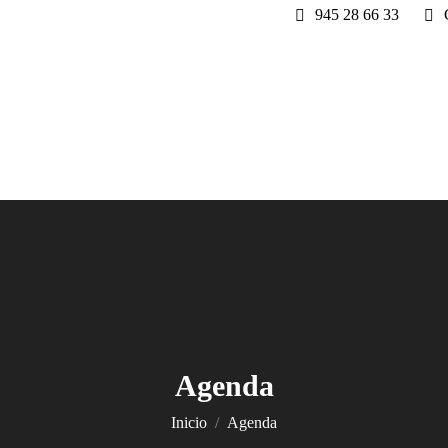
945 28 66 33
Agenda
Estás aquí:
Inicio
Agenda