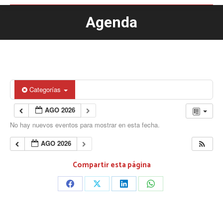
Agenda
Estás aquí:
Categorías
AGO 2026
No hay nuevos eventos para mostrar en esta fecha.
AGO 2026
Compartir esta página
Share
Share
Share
Share
on
on
on
on
Facebook
X
LinkedIn
WhatsApp