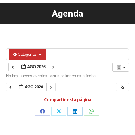
Agenda
Estás aquí:
Categorías
AGO 2026
No hay nuevos eventos para mostrar en esta fecha.
AGO 2026
Compartir esta página
Share
Share
Share
Share
on
on
on
on
Facebook
X
LinkedIn
WhatsApp