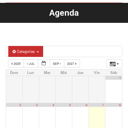
Agenda
Estás aquí:
Categorías
2025
JUL
SEP
2027
Dom
Lun
Mar
Mié
Jue
Vie
Sáb
1
2
3
4
5
6
7
8