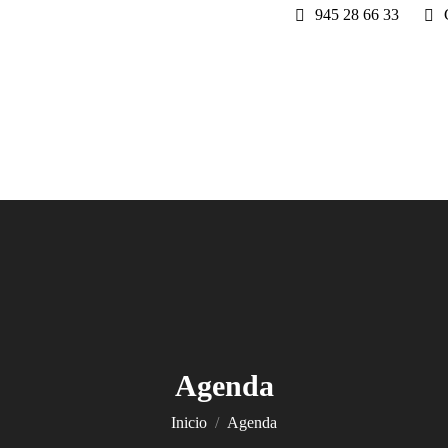
945 28 66 33
Agenda
Estás aquí:
Inicio
Agenda