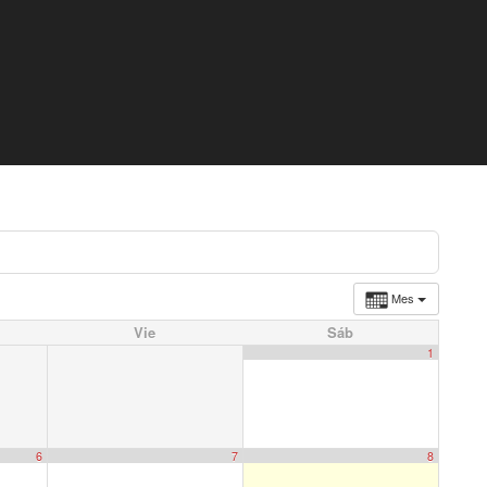
Mes
Vie
Sáb
1
6
7
8