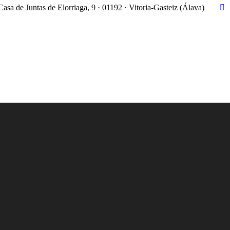
Casa de Juntas de Elorriaga, 9 · 01192 · Vitoria-Gasteiz (Álava)
X
pa
op
in
n
w