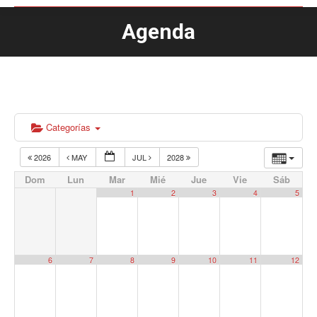
Agenda
Estás aquí:
Categorías
2026
MAY
JUL
2028
Dom
Lun
Mar
Mié
Jue
Vie
Sáb
1
2
3
4
5
6
7
8
9
10
11
12