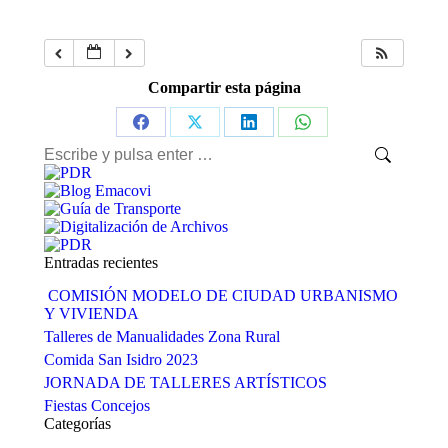
Compartir esta página
Share
Share
Share
Share
Buscar:
on
on
on
on
Facebook
X
LinkedIn
WhatsApp
Entradas recientes
COMISIÓN MODELO DE CIUDAD URBANISMO
Y VIVIENDA
Talleres de Manualidades Zona Rural
Comida San Isidro 2023
JORNADA DE TALLERES ARTÍSTICOS
Fiestas Concejos
Categorías