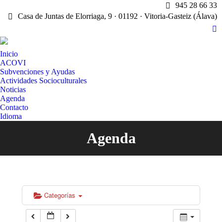
945 28 66 33
Casa de Juntas de Elorriaga, 9 · 01192 · Vitoria-Gasteiz (Álava)
X
pa
Inicio
op
ACOVI
in
Subvenciones y Ayudas
n
Actividades Socioculturales
w
Noticias
Agenda
Contacto
Idioma
Agenda
Estás aquí:
Categorías