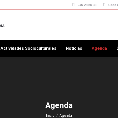
945 28 66 33
Casa d
RIA
Actividades Socioculturales
Noticias
Agenda
Agenda
Estás aquí:
Inicio
Agenda