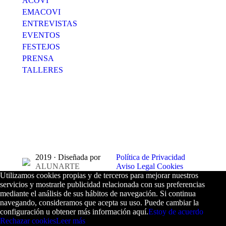
ACOVI
EMACOVI
ENTREVISTAS
EVENTOS
FESTEJOS
PRENSA
TALLERES
2019 · Diseñada por
Política de Privacidad
ALUNARTE
Aviso Legal
Cookies
Utilizamos cookies propias y de terceros para mejorar nuestros
servicios y mostrarle publicidad relacionada con sus preferencias
mediante el análisis de sus hábitos de navegación. Si continua
navegando, consideramos que acepta su uso. Puede cambiar la
configuración u obtener más información aquí.
Estoy de acuerdo
Rechazar cookies
Leer más