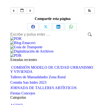
Compartir esta página
Share
Share
Share
Share
Buscar:
on
on
on
on
Facebook
X
LinkedIn
WhatsApp
Entradas recientes
COMISIÓN MODELO DE CIUDAD URBANISMO
Y VIVIENDA
Talleres de Manualidades Zona Rural
Comida San Isidro 2023
JORNADA DE TALLERES ARTÍSTICOS
Fiestas Concejos
Categorías