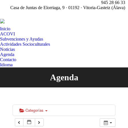
945 28 66 33
Casa de Juntas de Elorriaga, 9 · 01192 · Vitoria-Gasteiz (Álava)
X
pa
Inicio
op
ACOVI
in
Subvenciones y Ayudas
n
Actividades Socioculturales
w
Noticias
Agenda
Contacto
Idioma
Agenda
Estás aquí:
Categorías