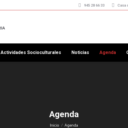
945 28 66 33
Casa d
RIA
Actividades Socioculturales
Noticias
Agenda
Agenda
Estás aquí:
Inicio
Agenda