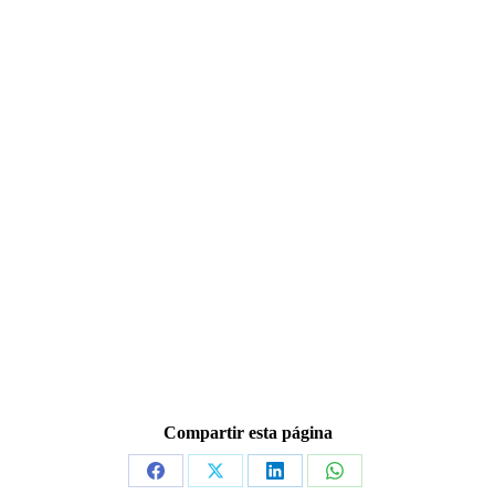
Compartir esta página
Share
Share
Share
Share