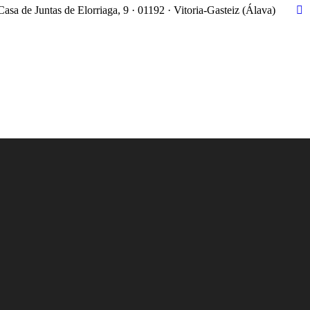
Casa de Juntas de Elorriaga, 9 · 01192 · Vitoria-Gasteiz (Álava)
X
pa
op
in
n
w