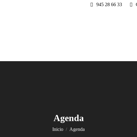
945 28 66 33
Agenda
Estás aquí:
Inicio
Agenda