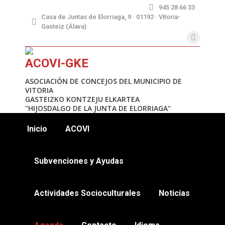
945 28 66 33
Casa de Juntas de Elorriaga, 9 · 01192 · Vitoria-
Gasteiz (Álava)
X
page
ACOVI-GKE
opens
in
ASOCIACIÓN DE CONCEJOS DEL MUNICIPIO DE
VITORIA
new
GASTEIZKO KONTZEJU ELKARTEA
window
"HIJOSDALGO DE LA JUNTA DE ELORRIAGA"
Inicio
ACOVI
Subvenciones y Ayudas
Actividades Socioculturales
Noticias