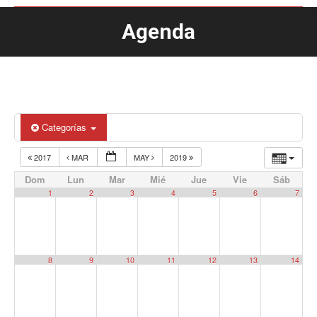
Agenda
Estás aquí:
Categorías
2017
MAR
MAY
2019
Dom
Lun
Mar
Mié
Jue
Vie
Sáb
1
2
3
4
5
6
7
8
9
10
11
12
13
14