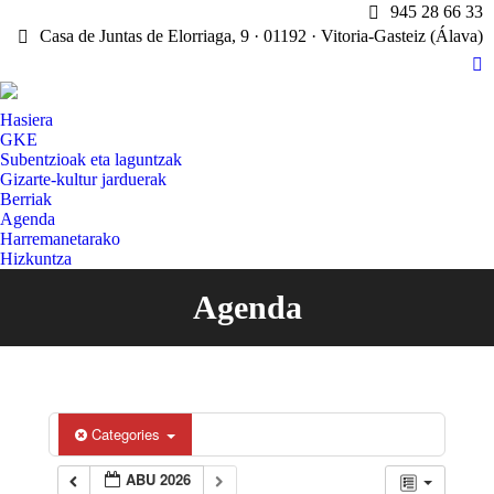
945 28 66 33
Casa de Juntas de Elorriaga, 9 · 01192 · Vitoria-Gasteiz (Álava)
X
pa
Hasiera
op
GKE
in
Subentzioak eta laguntzak
n
Gizarte-kultur jarduerak
w
Berriak
Agenda
Harremanetarako
Hizkuntza
Agenda
You are here:
Categories
ABU 2026