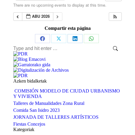
There are no upcoming events to display at this time.
ABU 2026
Compartir esta página
Share
Share
Share
Share
Search:
on
on
on
on
Facebook
X
LinkedIn
WhatsApp
Azken bidalketak
COMISIÓN MODELO DE CIUDAD URBANISMO
Y VIVIENDA
Talleres de Manualidades Zona Rural
Comida San Isidro 2023
JORNADA DE TALLERES ARTÍSTICOS
Fiestas Concejos
Kategoriak