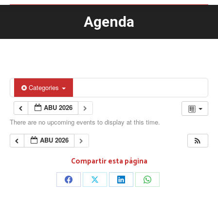
Agenda
You are here:
Categories
ABU 2026
There are no upcoming events to display at this time.
ABU 2026
Compartir esta página
Share
Share
Share
Share
on
on
on
on
Facebook
X
LinkedIn
WhatsApp