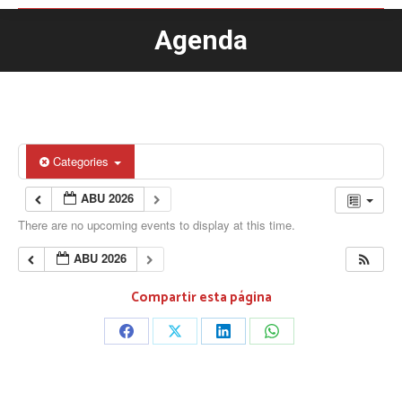
Agenda
You are here:
Categories
ABU 2026
There are no upcoming events to display at this time.
ABU 2026
Compartir esta página
Share
Share
Share
Share
on
on
on
on
Facebook
X
LinkedIn
WhatsApp